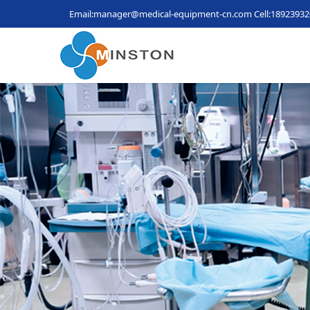
Email:manager@medical-equipment-cn.com
Cell:1892393