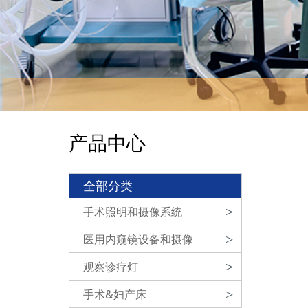
产品中心
全部分类
手术照明和摄像系统
>
医用内窥镜设备和摄像
>
观察诊疗灯
>
手术&妇产床
>